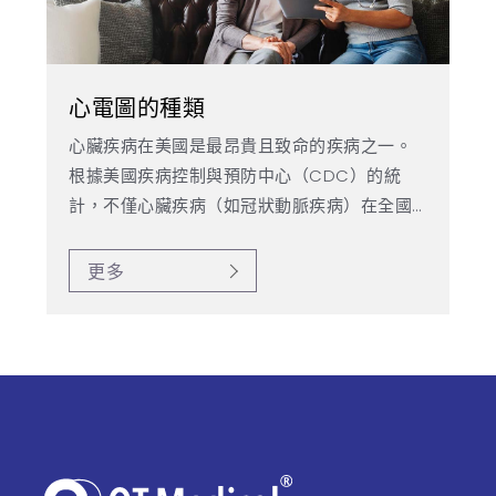
心電圖的種類
心臟疾病在美國是最昂貴且致命的疾病之一。
根據美國疾病控制與預防中心（CDC）的統
計，不僅心臟疾病（如冠狀動脈疾病）在全國
普遍存在，其對醫療成本、生產力損失、經濟
與生活品質的影響，每年約高達 3510 億美元。
更多
儘管如此，世界衛生組織（WHO）及美國退休
人員協會（AARP）報告指出，80% 的心臟病
發作是可預防的。這可透過持續的醫療治療與
定期檢查達成。而最受信賴且實用的檢查之一
就是心電圖（ECG 或 EKG）。