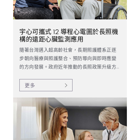
繁
US
宇心可攜式 12 導程心電圖於長照機
構的遠距心臟監測應用
隨著台灣邁入超高齡社會，長期照護體系正逐
步朝向醫療與照護整合、預防導向與即時應變
的方向發展。政府近年推動的長照政策升級方
向，亦常被視為邁向「長照 3.0」的重要核心精
神，強調智慧長照、遠距醫療、健康監測前
更多
移，以及長照機構與醫療院所之間的協作模
式。