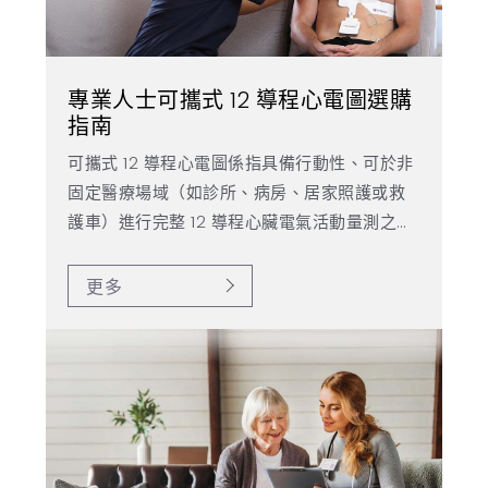
專業人士可攜式 12 導程心電圖選購
指南
可攜式 12 導程心電圖係指具備行動性、可於非
固定醫療場域（如診所、病房、居家照護或救
護車）進行完整 12 導程心臟電氣活動量測之心
電圖設備。此類設備通常體積輕巧、流程簡
化，並可透過有線或無線方式與行動裝置或電
更多
腦連線，進行資料記錄與傳輸。