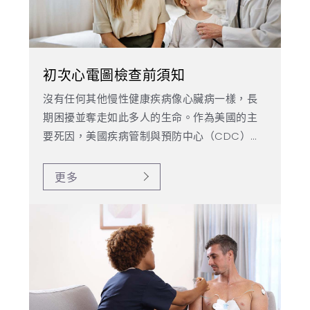
初次心電圖檢查前須知
沒有任何其他慢性健康疾病像心臟病一樣，長
期困擾並奪走如此多人的生命。作為美國的主
要死因，美國疾病管制與預防中心（CDC）指
出，每 36 秒就有一人死於心血管併發症。儘管
這些數據令人震驚，CDC 也表示，若能及早介
更多
入，多達 80% 的心血管疾病是可以預防的。考
量到多數心臟病發作會在數週前出現症狀，許
多醫療專業人員會依賴檢測進行早期發現——心
電圖就是其中之一。