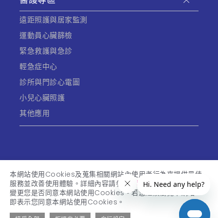
遠距照護與居家監測
運動員心臟篩檢
緊急救護與急診
輕急症中心
診所與門診心電圖
小兒心臟照護
其他應用
本網站使用Cookies及蒐集相關網站內使用者行為來提供最佳
服務並改善使用體驗。詳細內容請參閱
隱私權政策
。您可以隨時
變更您是否同意本網站使用Cookies。若您繼續瀏覽本網站，
© 2026 美商宇心生醫股份有限公司 All Rights Reserved.
即表示您同意本網站使用Cookies。
隱私權政策
使用條款
Informed Consent