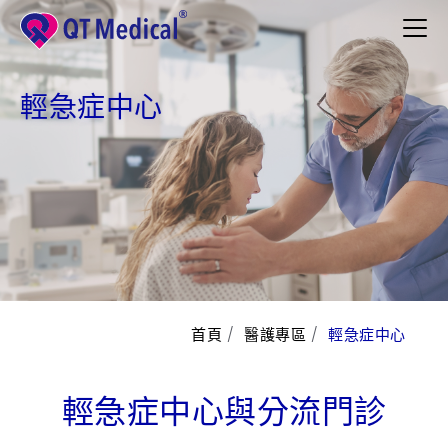
輕急症中心
產品與服務
醫護專區
遠距照護與居家監測
運動員心臟篩檢
緊急救護與急診
首頁
醫護專區
輕急症中心
輕急症中心
診所與門診心電圖
輕急症中心與分流門診
小兒心臟照護