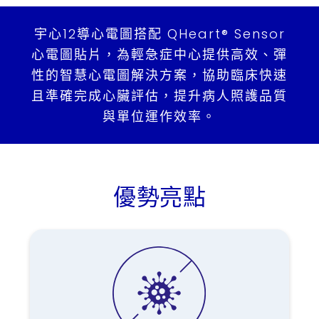
其他應用
宇心12導心電圖搭配 QHeart® Sensor
病患專區
心電圖貼片，為輕急症中心提供高效、彈
性的智慧心電圖解決方案，協助臨床快速
支援中心
且準確完成心臟評估，提升病人照護品質
了解更多
與單位運作效率。
聯絡我們
優勢亮點
繁
US